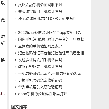
可以
凤凰金融手机验证码收不到
登录淘宝取消手机验证码吗
还记得你使用过的邮箱验证码平台吗
份微
2022最新短信验证码平台app要如何选
种流
国内手机注册短信验证码平台的一些贡献
择
到新
查询我的手机验证码是多少
短信接码验证平台和短信验证码的唇齿相
发送验证码会扣手机话费吗
依
在换
改银行密码要手机验证码吗
手机的验证码怎么查,手机的验证码怎么
更换手机号码怎么收验证码
查看
华为手机要怎么获取验证码
.ht
oppo手机的验证码在哪里打开
图文推荐